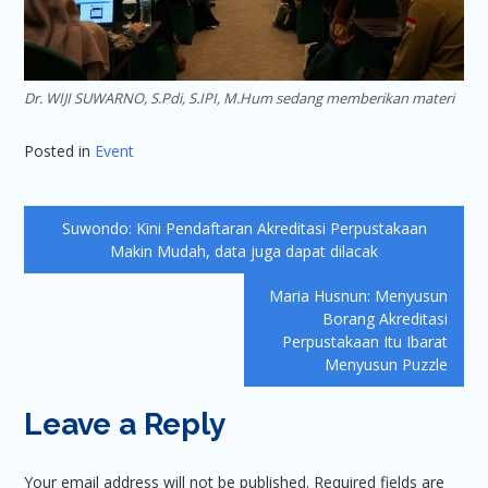
Dr. WIJI SUWARNO, S.Pdi, S.IPI, M.Hum sedang memberikan materi
Posted in
Event
Post
Suwondo: Kini Pendaftaran Akreditasi Perpustakaan
navigation
Makin Mudah, data juga dapat dilacak
Maria Husnun: Menyusun
Borang Akreditasi
Perpustakaan Itu Ibarat
Menyusun Puzzle
Leave a Reply
Your email address will not be published.
Required fields are