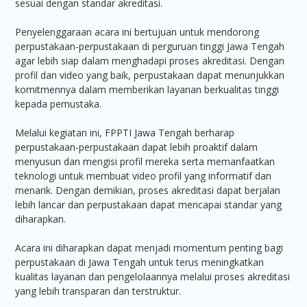
sesuai dengan standar akreditasi.
Penyelenggaraan acara ini bertujuan untuk mendorong
perpustakaan-perpustakaan di perguruan tinggi Jawa Tengah
agar lebih siap dalam menghadapi proses akreditasi. Dengan
profil dan video yang baik, perpustakaan dapat menunjukkan
komitmennya dalam memberikan layanan berkualitas tinggi
kepada pemustaka.
Melalui kegiatan ini, FPPTI Jawa Tengah berharap
perpustakaan-perpustakaan dapat lebih proaktif dalam
menyusun dan mengisi profil mereka serta memanfaatkan
teknologi untuk membuat video profil yang informatif dan
menarik. Dengan demikian, proses akreditasi dapat berjalan
lebih lancar dan perpustakaan dapat mencapai standar yang
diharapkan.
Acara ini diharapkan dapat menjadi momentum penting bagi
perpustakaan di Jawa Tengah untuk terus meningkatkan
kualitas layanan dan pengelolaannya melalui proses akreditasi
yang lebih transparan dan terstruktur.