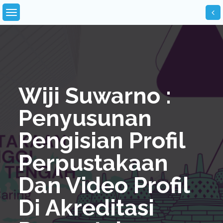
Skip
to
content
Wiji Suwarno :
Penyusunan
Pengisian Profil
Perpustakaan
Dan Video Profil
Di Akreditasi