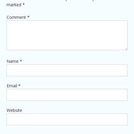
marked
*
Comment
*
Name
*
Email
*
Website