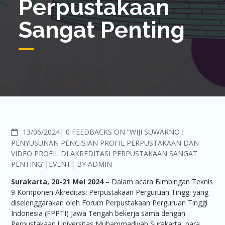
Perpustakaan
Sangat Penting
COMMENTS
13/06/2024
0 FEEDBACKS ON “WIJI SUWARNO :
PENYUSUNAN PENGISIAN PROFIL PERPUSTAKAAN DAN
VIDEO PROFIL DI AKREDITASI PERPUSTAKAAN SANGAT
PENTING”
EVENT
BY
ADMIN
Surakarta, 20-21 Mei 2024
– Dalam acara Bimbingan Teknis
9 Komponen Akreditasi Perpustakaan Perguruan Tinggi yang
diselenggarakan oleh Forum Perpustakaan Perguruan Tinggi
Indonesia (FPPTI) Jawa Tengah bekerja sama dengan
Perpustakaan Universitas Muhammadiyah Surakarta, para