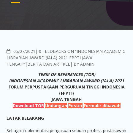
COMMENTS
05/07/2021
0 FEEDBACKS ON “INDONESIAN ACADEMIC
LIBRARIAN AWARD (IALA) 2021 FPPTI JAWA
TENGAH”
BERITA DAN ARTIKEL
BY
ADMIN
TERM OF REFERENCES (TOR)
INDONESIAN ACADEMIC LIBRARIAN AWARD (IALA) 2021
FORUM PERPUSTAKAAN PERGURUAN TINGGI INDONESIA
(FPPTI)
JAWA TENGAH
Download TOR
Undangan
Poster
Formulir dibawah
LATAR BELAKANG
Sebagai implementasi pengakuan sebuah profesi, pustakawan