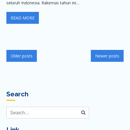
seluruh Indonesia. Rakernas tahun ini…
READ MORE
Posts
Older posts
Newer posts
navigation
Search
Link