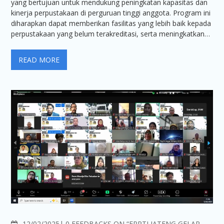
yang bertujuan untuk mendukung peningkatan kapasitas dan
kinerja perpustakaan di perguruan tinggi anggota. Program ini
diharapkan dapat memberikan fasilitas yang lebih baik kepada
perpustakaan yang belum terakreditasi, serta meningkatkan…
READ MORE
COMMENTS
12/02/2025
0 FEEDBACKS ON “FPPTI JATENG GELAR