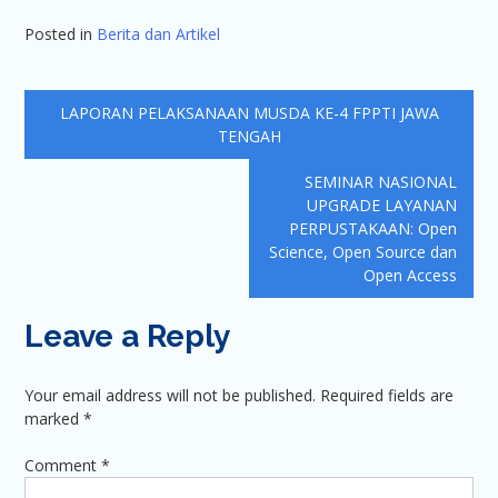
Posted in
Berita dan Artikel
Post
LAPORAN PELAKSANAAN MUSDA KE-4 FPPTI JAWA
navigation
TENGAH
SEMINAR NASIONAL
UPGRADE LAYANAN
PERPUSTAKAAN: Open
Science, Open Source dan
Open Access
Leave a Reply
Your email address will not be published.
Required fields are
marked
*
Comment
*